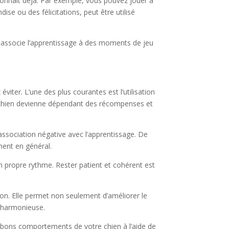
 connaît déjà. Par exemple, vous pouvez jouer à
ise ou des félicitations, peut être utilisé
en associe l’apprentissage à des moments de jeu
viter. L’une des plus courantes est l’utilisation
le chien devienne dépendant des récompenses et
 association négative avec l’apprentissage. De
ment en général.
 propre rythme. Rester patient et cohérent est
ion. Elle permet non seulement d’améliorer le
n harmonieuse.
es bons comportements de votre chien à l’aide de