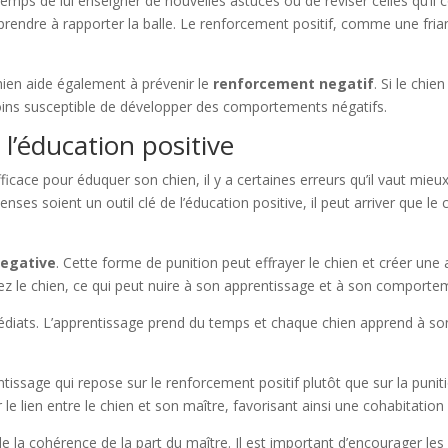
emps de lui enseigner de nouvelles astuces ou de réviser celles qu’il
pprendre à rapporter la balle. Le renforcement positif, comme une friand
 chien aide également à prévenir le
renforcement negatif
. Si le chi
t moins susceptible de développer des comportements négatifs.
 l’éducation positive
ace pour éduquer son chien, il y a certaines erreurs qu’il vaut mieux é
ses soient un outil clé de l’éducation positive, il peut arriver que 
.
negative
. Cette forme de punition peut effrayer le chien et créer une
chez le chien, ce qui peut nuire à son apprentissage et à son comporte
édiats. L’apprentissage prend du temps et chaque chien apprend à son
issage qui repose sur le renforcement positif plutôt que sur la punit
e lien entre le chien et son maître, favorisant ainsi une cohabitatio
 de la cohérence de la part du maître. Il est important d’encourager l