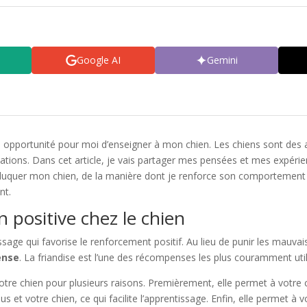
Google AI
Gemini
e opportunité pour moi d’enseigner à mon chien. Les chiens sont des a
ions. Dans cet article, je vais partager mes pensées et mes expérien
éduquer mon chien, de la manière dont je renforce son comportement pos
nt.
n positive chez le chien
ssage qui favorise le renforcement positif. Au lieu de punir les mau
ense
. La friandise est l’une des récompenses les plus couramment uti
otre chien pour plusieurs raisons. Premièrement, elle permet à votr
ous et votre chien, ce qui facilite l’apprentissage. Enfin, elle perme