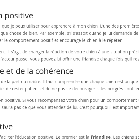
 positive
ve que je peux utiliser pour apprendre à mon chien. L’une des premières 
ue chose de bien. Par exemple, s’il s’assoit quand je lui demande de le 
 le comportement positif et encourage le chien à le répéter.
. Il s’agit de changer la réaction de votre chien à une situation préci
facteur passe, vous pouvez lui offrir une friandise chaque fois qu’il re
e et de la cohérence
de la part du maître. Il faut comprendre que chaque chien est unique 
el de rester patient et de ne pas se décourager si les progrès sont le
tion positive. Si vous récompensez votre chien pour un comportement 
 saura pas ce que vous attendez de lui. C’est pourquoi il est import
tive
 faciliter l’éducation positive. Le premier est la
friandise
. Les chiens s