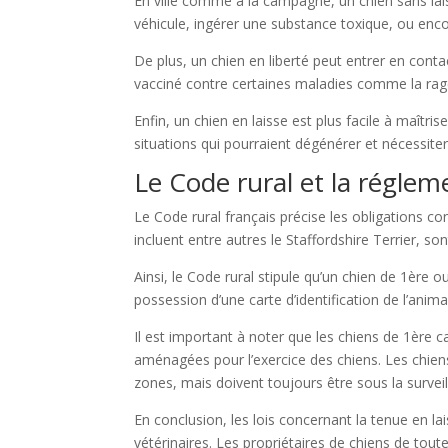
En ville comme à la campagne, un chien sans lai
véhicule, ingérer une substance toxique, ou enco
De plus, un chien en liberté peut entrer en cont
vacciné contre certaines maladies comme la rage, 
Enfin, un chien en laisse est plus facile à maîtr
situations qui pourraient dégénérer et nécessiter
Le Code rural et la réglem
Le Code rural français précise les obligations 
incluent entre autres le Staffordshire Terrier, so
Ainsi, le Code rural stipule qu’un chien de 1ère o
possession d’une carte d’identification de l’animal
Il est important à noter que les chiens de 1ère 
aménagées pour l’exercice des chiens. Les chien
zones, mais doivent toujours être sous la survei
En conclusion, les lois concernant la tenue en la
vétérinaires. Les propriétaires de chiens de tout