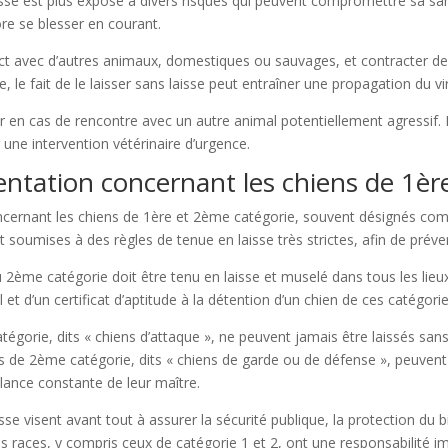
sse est plus exposé à divers risques qui peuvent compromettre sa san
re se blesser en courant.
act avec d’autres animaux, domestiques ou sauvages, et contracter des
le fait de le laisser sans laisse peut entraîner une propagation du vi
iser en cas de rencontre avec un autre animal potentiellement agressif
 une intervention vétérinaire d’urgence.
entation concernant les chiens de 1ère
concernant les chiens de 1ère et 2ème catégorie, souvent désignés com
nt soumises à des règles de tenue en laisse très strictes, afin de préven
u 2ème catégorie doit être tenu en laisse et muselé dans tous les lieux 
 et d’un certificat d’aptitude à la détention d’un chien de ces catégorie
catégorie, dits « chiens d’attaque », ne peuvent jamais être laissés s
s de 2ème catégorie, dits « chiens de garde ou de défense », peuvent 
llance constante de leur maître.
isse visent avant tout à assurer la sécurité publique, la protection du
es races, y compris ceux de catégorie 1 et 2, ont une responsabilité i