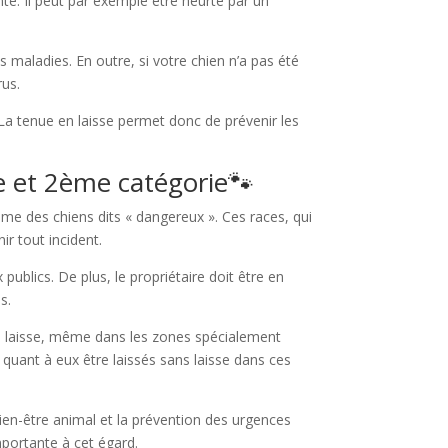
té. Il peut par exemple être heurté par un
 maladies. En outre, si votre chien n’a pas été
rus.
. La tenue en laisse permet donc de prévenir les
 et 2ème catégorie🐾​​
me des chiens dits « dangereux ». Ces races, qui
ir tout incident.
publics. De plus, le propriétaire doit être en
s.
ans laisse, même dans les zones spécialement
quant à eux être laissés sans laisse dans ces
 bien-être animal et la prévention des urgences
mportante à cet égard.